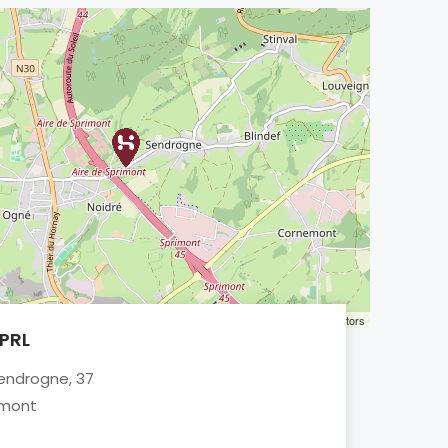
Leaflet
| ©
OpenStreetMap
contributors
SPRL
endrogne, 37
imont