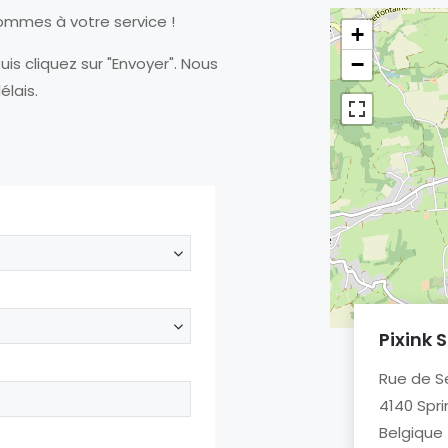
ommes à votre service !
+
−
is cliquez sur "Envoyer". Nous
élais.
Pixink 
Rue de S
4140 Spr
Belgique